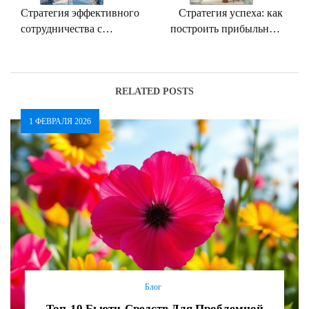
Стратегия эффективного
Стратегия успеха: как
сотрудничества с
построить прибыльный
блогерами и
косметологический
инфлюенсерами: как
бизнес с нуля
достичь максимального
результата
RELATED POSTS
1 ФЕВРАЛЯ 2026
Блог
Топ-10 Бьюти-Средств Для Проблемной