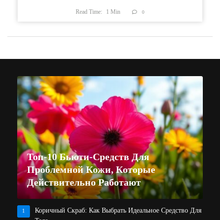
Read Time:
1
Min
0
Топ-10 Бьюти-Средств Для
Проблемной Кожи, Которые
Действительно Работают
Коричный Скраб: Как Выбрать Идеальное Средство Для
1