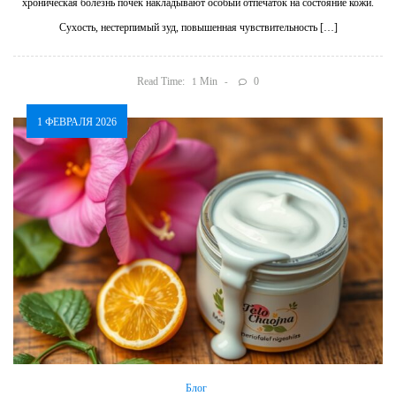
хроническая болезнь почек накладывают особый отпечаток на состояние кожи.
Сухость, нестерпимый зуд, повышенная чувствительность […]
Read Time:
Min
0
1
1 ФЕВРАЛЯ 2026
Блог