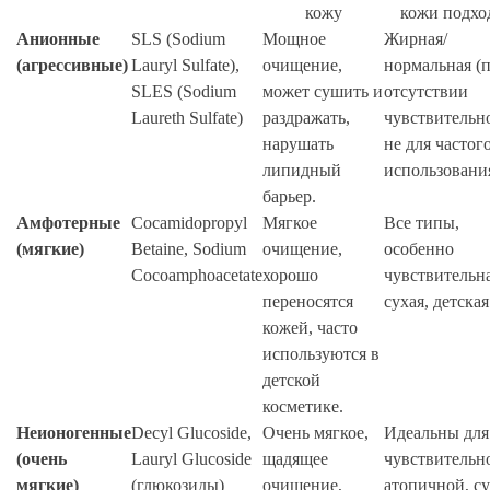
кожу
кожи подхо
Анионные
SLS (Sodium
Мощное
Жирная/
(агрессивные)
Lauryl Sulfate),
очищение,
нормальная (
SLES (Sodium
может сушить и
отсутствии
Laureth Sulfate)
раздражать,
чувствительно
нарушать
не для частог
липидный
использовани
барьер.
Амфотерные
Cocamidopropyl
Мягкое
Все типы,
(мягкие)
Betaine, Sodium
очищение,
особенно
Cocoamphoacetate
хорошо
чувствительна
переносятся
сухая, детская
кожей, часто
используются в
детской
косметике.
Неионогенные
Decyl Glucoside,
Очень мягкое,
Идеальны для
(очень
Lauryl Glucoside
щадящее
чувствительн
мягкие)
(глюкозиды)
очищение,
атопичной, с