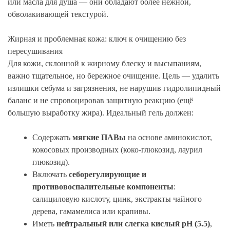
или масла для душа — они обладают более нежной,
обволакивающей текстурой.
Жирная и проблемная кожа: ключ к очищению без
пересушивания
Для кожи, склонной к жирному блеску и высыпаниям,
важно тщательное, но бережное очищение. Цель — удалить
излишки себума и загрязнения, не нарушив гидролипидный
баланс и не спровоцировав защитную реакцию (ещё
большую выработку жира). Идеальный гель должен:
Содержать
мягкие ПАВы
на основе аминокислот,
кокосовых производных (коко-глюкозид, лаурил
глюкозид).
Включать
себорегулирующие и
противовоспалительные компоненты
:
салициловую кислоту, цинк, экстракты чайного
дерева, гамамелиса или крапивы.
Иметь
нейтральный или слегка кислый pH (5.5)
,