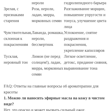
нероли
гидролипидного барьера
Зрелая, с
Роза, нероли,
Разглаживание морщин,
признаками
ладан, мирра,
повышение упругости и
старения
морковных семян
тонуса, улучшение цвета
лица
Чувствительная,
Лаванда, ромашка,
Успокоение, снятие
склонная к
нероли,
раздражения и
покраснениям
бессмертник
покраснения,
укрепление капилляров
Тусклая,
Лимон (не перед
Легкое осветление,
неровный тон
солнцем!), ладан,
детокс, придание сияния,
мирра, морковных
выравнивание тона
семян
FAQ: Ответы на главные вопросы об ароматерапии для
красоты
1. Можно ли наносить эфирные масла на кожу в чистом
виде?
Нет, это опасно и может вызвать сильный ожог,