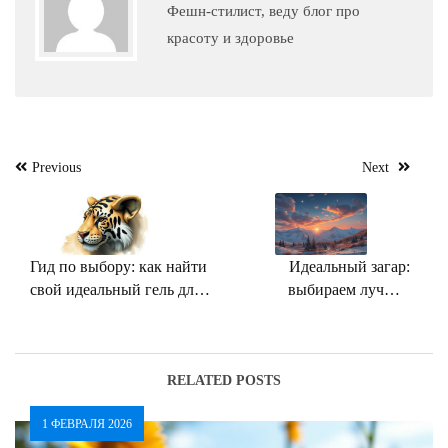
Фешн-стилист, веду блог про
красоту и здоровье
Навигация
Previous
Next
по
записям
Гид по выбору: как найти
Идеальный загар:
свой идеальный гель для
выбираем лучшее
душа
средство для солнца и
солярия
RELATED POSTS
1 ФЕВРАЛЯ 2026