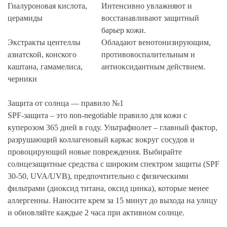
Гиалуроновая кислота,
Интенсивно увлажняют и
церамиды
восстанавливают защитный
барьер кожи.
Экстракты центеллы
Обладают венотонизирующим,
азиатской, конского
противовоспалительным и
каштана, гамамелиса,
антиоксидантным действием.
черники
Защита от солнца — правило №1
SPF-защита – это non-negotiable правило для кожи с
куперозом 365 дней в году. Ультрафиолет – главный фактор,
разрушающий коллагеновый каркас вокруг сосудов и
провоцирующий новые повреждения. Выбирайте
солнцезащитные средства с широким спектром защиты (SPF
30-50, UVA/UVB), предпочтительно с физическими
фильтрами (диоксид титана, оксид цинка), которые менее
аллергенны. Наносите крем за 15 минут до выхода на улицу
и обновляйте каждые 2 часа при активном солнце.