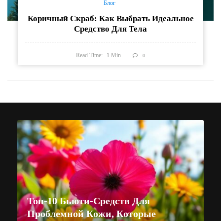
Блог
Коричный Скраб: Как Выбрать Идеальное
Средство Для Тела
Read Time:
1
Min
0
Топ-10 Бьюти-Средств Для
Проблемной Кожи, Которые