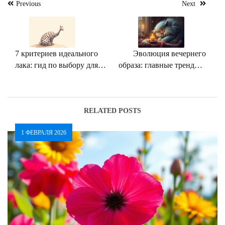
Навигация
Previous
Next
по
записям
7 критериев идеального
Эволюция вечернего
лака: гид по выбору для
образа: главные тренды в
безупречного маникюра
макияже для выхода в
свет
RELATED POSTS
1 ФЕВРАЛЯ 2026