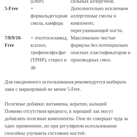
(DBP)
сильных аллергенов.
5-Free
+
Дополнительно исключаем
формальдегидная
аллергенные смолы и
смола, камфора
компонент,
пересушивающий ногти.
7/8/9/10-
+ этилтосиламид,
Максимально чистые
Free
ксилол,
формулы без потенциально
трифенилфосфат
опасных пластификаторов и
(TPHP), стирол и
производных смол.
др.
Для ежедневного использования рекомендуется выбирать
лаки с маркировкой не менее 5-Free.
Полезные добавки: витамины, кератин, кальций
Помимо отсутствия вредного, в хороший лак могут
добавлять полезные компоненты. Они не совершат чуда за
одно применение, но при регулярном использовании
способны улучшить состояние ногтей: