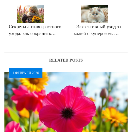
по
записям
Секреты антивозрастного
Эффективный уход за
ухода: как сохранить
кожей с куперозом: как
молодость кожи после 30
укрепить сосуды и
снизить покраснения
RELATED POSTS
1 ФЕВРАЛЯ 2026