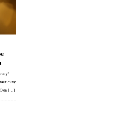
ое
и
кожу?
тает силу
 Она […]