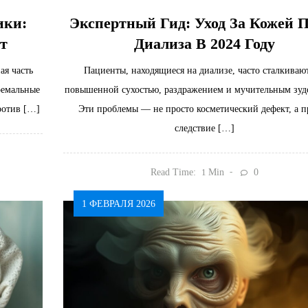
ики:
Экспертный Гид: Уход За Кожей 
т
Диализа В 2024 Году
ая часть
Пациенты, находящиеся на диализе, часто сталкивают
ремальные
повышенной сухостью, раздражением и мучительным зуд
ротив […]
Эти проблемы — не просто косметический дефект, а п
следствие […]
Read Time:
Min
0
1
1 ФЕВРАЛЯ 2026