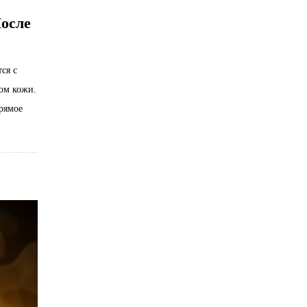
После
ся с
ом кожи.
рямое