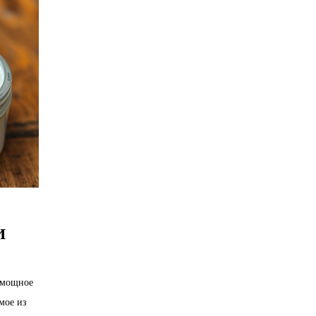
И
а мощное
мое из