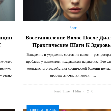
Блог
инцип
Восстановление Волос После Диал
И
Практические Шаги К Здоров
Выпадение и ухудшение состояния волос — распростра
проблема у пациентов, находящихся на диализе. Это сл
ет стать
комплексного воздействия хронической болезни почек,
тивного
процедуры очистки крови, […]
а статья
Read Time:
Min
0
1
1 ФЕВРАЛЯ 2026