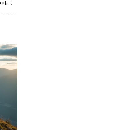
тся […]