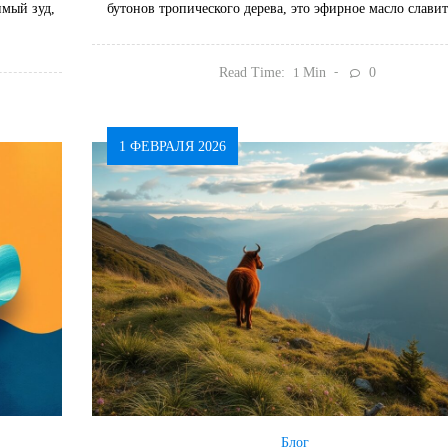
имый зуд,
бутонов тропического дерева, это эфирное масло слави
Read Time:
Min
0
1
1 ФЕВРАЛЯ 2026
Блог