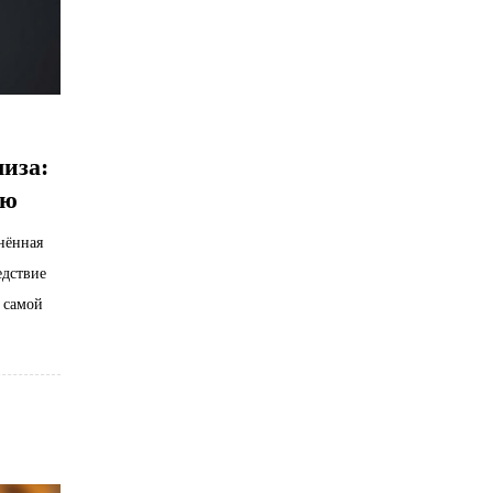
иза:
ью
нённая
едствие
 самой