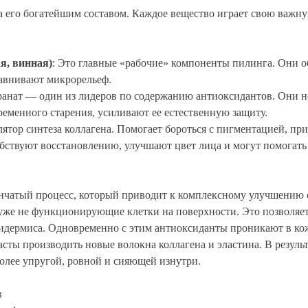
а его богатейшим составом. Каждое вещество играет свою важну
я, винная)
: Это главные «рабочие» компоненты пилинга. Они о
авнивают микрорельеф.
Гранат — один из лидеров по содержанию антиоксидантов. Они 
ременного старения, усиливают ее естественную защиту.
тор синтеза коллагена. Помогает бороться с пигментацией, прид
обствуют восстановлению, улучшают цвет лица и могут помогат
нчатый процесс, который приводит к комплексному улучшению с
уже не функционирующие клетки на поверхности. Это позволяет 
идермиса. Одновременно с этим антиоксиданты проникают в кож
ы производить новые волокна коллагена и эластина. В результа
олее упругой, ровной и сияющей изнутри.
в