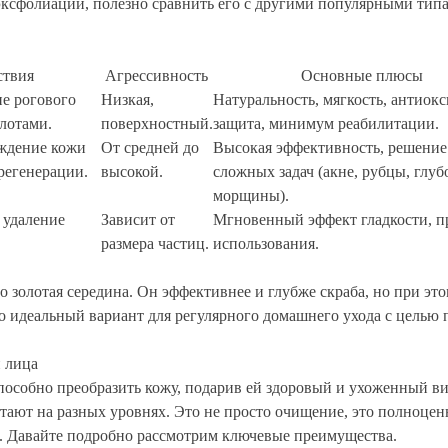
эксфолиации, полезно сравнить его с другими популярными тип
ствия
Агрессивность
Основные плюсы
е рогового
Низкая,
Натуральность, мягкость, антиок
лотами.
поверхностный.
защита, минимум реабилитации.
ждение кожи
От средней до
Высокая эффективность, решение
регенерации.
высокой.
сложных задач (акне, рубцы, глуб
морщины).
 удаление
Зависит от
Мгновенный эффект гладкости, п
размера частиц.
использования.
 золотая середина. Он эффективнее и глубже скраба, но при это
идеальный вариант для регулярного домашнего ухода с целью п
и лица
пособно преобразить кожу, подарив ей здоровый и ухоженный вид
тают на разных уровнях. Это не просто очищение, это полноценн
. Давайте подробно рассмотрим ключевые преимущества.