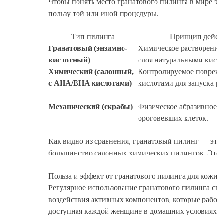
Чтобы понять место гранатового пилинга в мире 
пользу той или иной процедуры.
Тип пилинга
Принцип дей
Гранатовый (энзимно-
Химическое растворени
кислотный)
слоя натуральными кис
Химический (салонный,
Контролируемое повре
с AHA/BHA кислотами)
кислотами для запуска 
Механический (скрабы)
Физическое абразивное
ороговевших клеток.
Как видно из сравнения, гранатовый пилинг — это
большинство салонных химических пилингов. Это 
Польза и эффект от гранатового пилинга для кож
Регулярное использование гранатового пилинга с
воздействия активных компонентов, которые рабо
доступная каждой женщине в домашних условиях