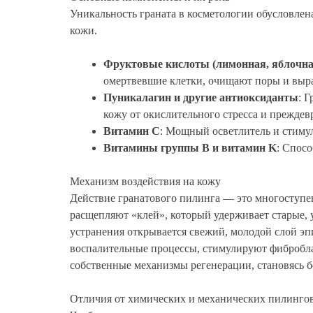
Уникальность граната в косметологии обусловлен
кожи.
Фруктовые кислоты (лимонная, яблочна
омертвевшие клетки, очищают поры и выр
Пуникалагин и другие антиоксиданты
: 
кожу от окислительного стресса и преждев
Витамин C
: Мощный осветлитель и стимуля
Витамины группы B и витамин K
: Спос
Механизм воздействия на кожу
Действие гранатового пилинга — это многоступе
расщепляют «клей», который удерживает старые, 
устранения открывается свежий, молодой слой эп
воспалительные процессы, стимулируют фибробласт
собственные механизмы регенерации, становясь б
Отличия от химических и механических пилинго