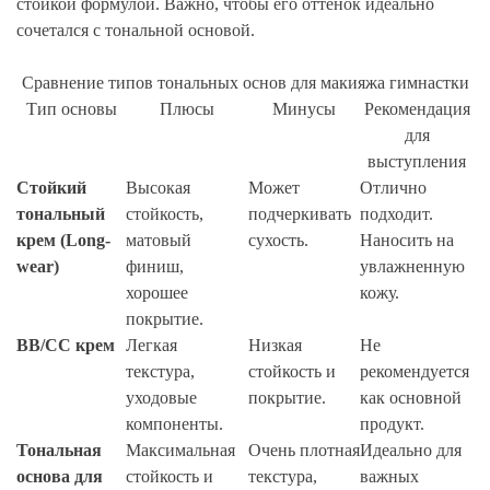
стойкой формулой. Важно, чтобы его оттенок идеально
сочетался с тональной основой.
Сравнение типов тональных основ для макияжа гимнастки
Тип основы
Плюсы
Минусы
Рекомендация
для
выступления
Стойкий
Высокая
Может
Отлично
тональный
стойкость,
подчеркивать
подходит.
крем (Long-
матовый
сухость.
Наносить на
wear)
финиш,
увлажненную
хорошее
кожу.
покрытие.
ВВ/СС крем
Легкая
Низкая
Не
текстура,
стойкость и
рекомендуется
уходовые
покрытие.
как основной
компоненты.
продукт.
Тональная
Максимальная
Очень плотная
Идеально для
основа для
стойкость и
текстура,
важных