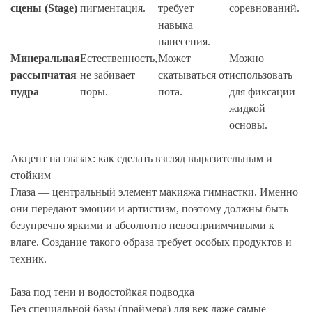
сцены (Stage)
пигментация.
требует
соревнований.
навыка
нанесения.
Минеральная
Естественность,
Может
Можно
рассыпчатая
не забивает
скатываться от
использовать
пудра
поры.
пота.
для фиксации
жидкой
основы.
Акцент на глазах: как сделать взгляд выразительным и
стойким
Глаза — центральный элемент макияжа гимнастки. Именно
они передают эмоции и артистизм, поэтому должны быть
безупречно яркими и абсолютно невосприимчивыми к
влаге. Создание такого образа требует особых продуктов и
техник.
База под тени и водостойкая подводка
Без специальной базы (праймера) для век даже самые