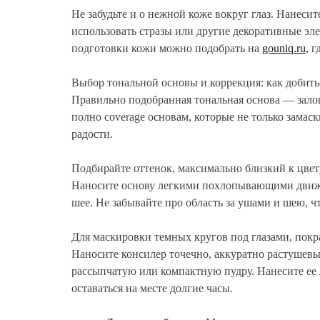
Не забудьте и о нежной коже вокруг глаз. Нанеси
использовать стразы или другие декоративные эле
подготовки кожи можно подобрать на
gouniq.ru
, 
Выбор тональной основы и коррекция: как добить
Правильно подобранная тональная основа — залог 
полно coverage основам, которые не только зама
радости.
Подбирайте оттенок, максимально близкий к цвету
Наносите основу легкими похлопывающими движе
шее. Не забывайте про область за ушами и шею, 
Для маскировки темных кругов под глазами, покр
Наносите консилер точечно, аккуратно растушевыв
рассыпчатую или компактную пудру. Нанесите ее 
оставаться на месте долгие часы.