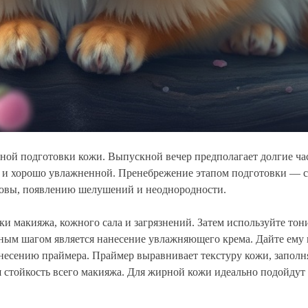
ной подготовки кожи. Выпускной вечер предполагает долгие ча
 и хорошо увлажненной. Пренебрежение этапом подготовки — са
новы, появлению шелушений и неоднородности.
тки макияжа, кожного сала и загрязнений. Затем используйте то
ьным шагом является нанесение увлажняющего крема. Дайте ему 
анесению праймера. Праймер выравнивает текстуру кожи, заполн
я стойкость всего макияжа. Для жирной кожи идеально подойду