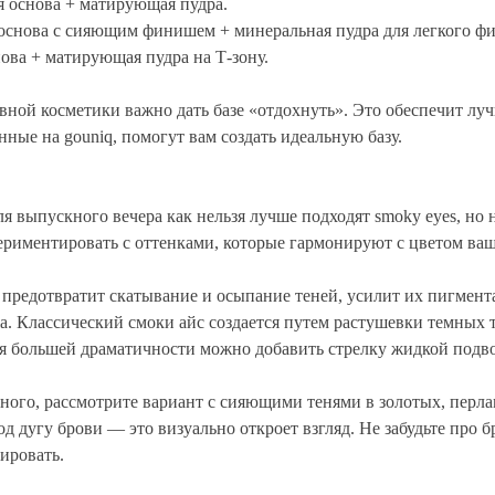
 основа + матирующая пудра.
снова с сияющим финишем + минеральная пудра для легкого фи
ова + матирующая пудра на Т-зону.
ной косметики важно дать базе «отдохнуть». Это обеспечит луч
ные на gouniq, помогут вам создать идеальную базу.
я выпускного вечера как нельзя лучше подходят smoky eyes, но 
риментировать с оттенками, которые гармонируют с цветом ваше
т предотвратит скатывание и осыпание теней, усилит их пигмен
. Классический смоки айс создается путем растушевки темных т
ля большей драматичности можно добавить стрелку жидкой подв
чного, рассмотрите вариант с сияющими тенями в золотых, перл
д дугу брови — это визуально откроет взгляд. Не забудьте про 
ировать.