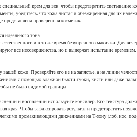
те специальный крем для век, чтобы предотвратить скатывание к
менты, убедитесь, что кожа чистая и обезжиренная для их наде
где представлена проверенная косметика.
ся идеального тона
естественного и в то же время безупречного макияжа. Для вече
скируют все несовершенства, но и выдержат испытание временем
 вашей кожи. Проверяйте его не на запястье, а на линии челюс
ниями с помощью влажной бьюти-губки, кисти или даже пальце
чтобы не было видимой границы.
аснений и воспалений используйте консилер. Его текстура должн
ая края. Чтобы зафиксировать результат и предотвратить появл
легкими промакивающими движениями на Т-зону (лоб, нос, подб