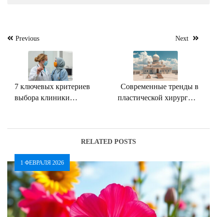
Навигация
Previous
Next
по
записям
7 ключевых критериев
Современные тренды в
выбора клиники
пластической хирургии:
эстетической медицины:
что популярно в 2024
руководство к действию
году
RELATED POSTS
1 ФЕВРАЛЯ 2026