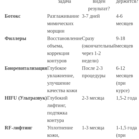
задача
виден
держится?
результат?
Ботокс
Разглаживание
3-7 дней
4-6
мимических
месяцев
морщин
Филлеры
Восстановление
Сразу
9-18
объема,
(окончательный
месяцев
коррекция
через 1-2
контуров
недели)
Биоревитализация
Глубокое
После 2-3
6-12
увлажнение,
процедуры
месяцев
улучшение
(при
качества кожи
курсе)
HIFU (Ультразвук)
Глубокий
2-3 месяца
1,5-2 года
лифтинг,
подтяжка
контура
RF-лифтинг
Уплотнение
1-3 месяца
1-1,5 года
кожи,
(при