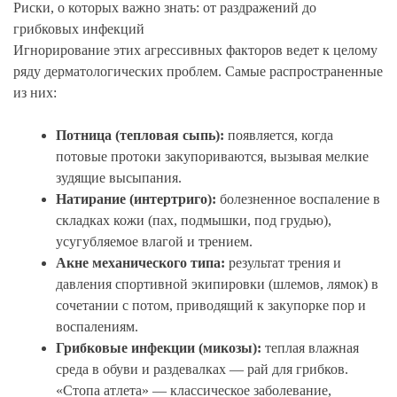
Риски, о которых важно знать: от раздражений до
грибковых инфекций
Игнорирование этих агрессивных факторов ведет к целому
ряду дерматологических проблем. Самые распространенные
из них:
Потница (тепловая сыпь):
появляется, когда
потовые протоки закупориваются, вызывая мелкие
зудящие высыпания.
Натирание (интертриго):
болезненное воспаление в
складках кожи (пах, подмышки, под грудью),
усугубляемое влагой и трением.
Акне механического типа:
результат трения и
давления спортивной экипировки (шлемов, лямок) в
сочетании с потом, приводящий к закупорке пор и
воспалениям.
Грибковые инфекции (микозы):
теплая влажная
среда в обуви и раздевалках — рай для грибков.
«Стопа атлета» — классическое заболевание,