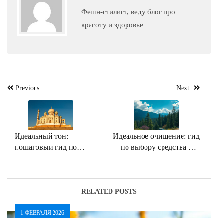
Фешн-стилист, веду блог про
красоту и здоровье
Навигация
Previous
Next
по
записям
Идеальный тон:
Идеальное очищение: гид
пошаговый гид по
по выбору средства для
выбору пудры для любого
снятия макияжа
типа кожи
RELATED POSTS
1 ФЕВРАЛЯ 2026