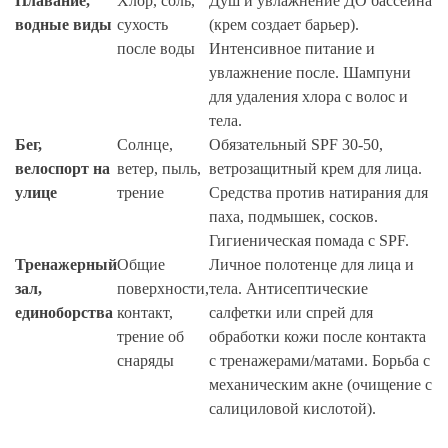
Плавание,
Хлор, соль,
Душ и увлажнение ДО бассейна
водные виды
сухость
(крем создает барьер).
после воды
Интенсивное питание и
увлажнение после. Шампуни
для удаления хлора с волос и
тела.
Бег,
Солнце,
Обязательный SPF 30-50,
велоспорт на
ветер, пыль,
ветрозащитный крем для лица.
улице
трение
Средства против натирания для
паха, подмышек, сосков.
Гигиеническая помада с SPF.
Тренажерный
Общие
Личное полотенце для лица и
зал,
поверхности,
тела. Антисептические
единоборства
контакт,
салфетки или спрей для
трение об
обработки кожи после контакта
снаряды
с тренажерами/матами. Борьба с
механическим акне (очищение с
салициловой кислотой).