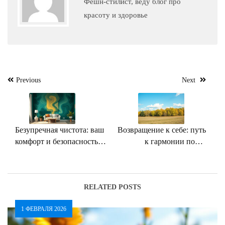
Фешн-стилист, веду блог про
красоту и здоровье
Навигация
Previous
Next
по
записям
Безупречная чистота: ваш
Возвращение к себе: путь
комфорт и безопасность
к гармонии после
— наш приоритет
эстетических процедур
RELATED POSTS
1 ФЕВРАЛЯ 2026