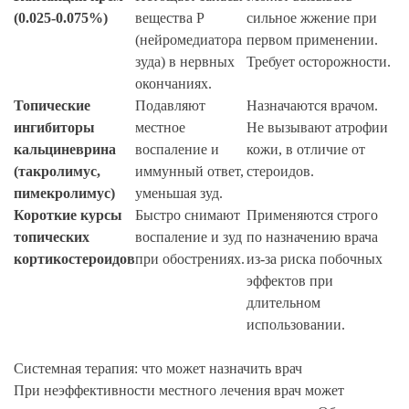
(0.025-0.075%)
вещества Р
сильное жжение при
(нейромедиатора
первом применении.
зуда) в нервных
Требует осторожности.
окончаниях.
Топические
Подавляют
Назначаются врачом.
ингибиторы
местное
Не вызывают атрофии
кальциневрина
воспаление и
кожи, в отличие от
(такролимус,
иммунный ответ,
стероидов.
пимекролимус)
уменьшая зуд.
Короткие курсы
Быстро снимают
Применяются строго
топических
воспаление и зуд
по назначению врача
кортикостероидов
при обострениях.
из-за риска побочных
эффектов при
длительном
использовании.
Системная терапия: что может назначить врач
При неэффективности местного лечения врач может