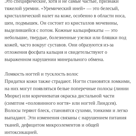
Это специфические, хотя и не самые частые, признаки
тяжелой уремии. «Уремический иней» — это белесый,
кристаллический налет на коже, особенно в области носа,
шеи, подмышек. Он состоит из кристаллов мочевины,
выделившейся с потом. Кожные кальцификаты — это
небольшие, твердые, болезненные узелки или бляшки под
кожей, часто вокруг суставов. Они образуются из-за
отложения фосфата кальция и свидетельствуют о
выраженном нарушении минерального обмена.
Ломкость ногтей и тусклость волос
Придатки кожи также страдают. Ногти становятся ломкими,
на них могут появляться белые поперечные полосы (линии
Мюрке) или коричневатая окраска дистальной части
(симптом «половинного ногтя» или ногтей Линдсея).
Волосы теряют блеск, становятся сухими, тонкими и легко
выпадают. Эти изменения связаны с нарушением питания
тканей, дефицитом микроэлементов и общей
интоксикацией.