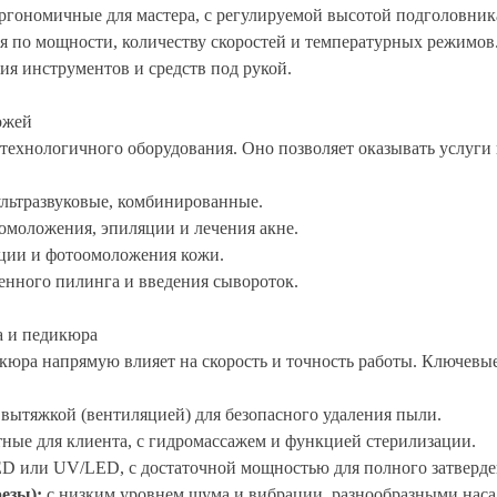
ргономичные для мастера, с регулируемой высотой подголовник
я по мощности, количеству скоростей и температурных режимов
ия инструментов и средств под рукой.
ожей
ехнологичного оборудования. Оно позволяет оказывать услуги 
льтразвуковые, комбинированные.
омоложения, эпиляции и лечения акне.
ции и фотоомоложения кожи.
енного пилинга и введения сывороток.
а и педикюра
кюра напрямую влияет на скорость и точность работы. Ключевы
 вытяжкой (вентиляцией) для безопасного удаления пыли.
ные для клиента, с гидромассажем и функцией стерилизации.
D или UV/LED, с достаточной мощностью для полного затверде
езы):
с низким уровнем шума и вибрации, разнообразными наса