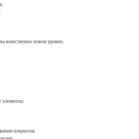
а.
.
на качественно новом уровне.
е элементы:
вания покрытия.
дками.