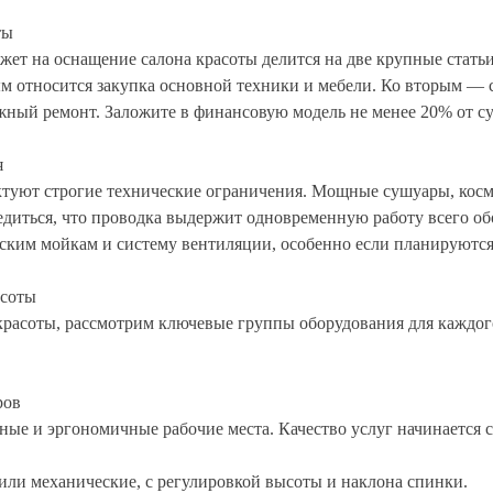
ты
ет на оснащение салона красоты делится на две крупные статьи
м относится закупка основной техники и мебели. Ко вторым — с
жный ремонт. Заложите в финансовую модель не менее 20% от с
я
уют строгие технические ограничения. Мощные сушуары, косме
едиться, что проводка выдержит одновременную работу всего об
ским мойкам и систему вентиляции, особенно если планируются
асоты
красоты, рассмотрим ключевые группы оборудования для каждог
ров
ые и эргономичные рабочие места. Качество услуг начинается с
или механические, с регулировкой высоты и наклона спинки.