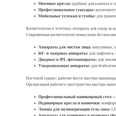
Моечные кресла:
удобные для клиента и э
Профессиональные сушуары:
различаютс
Мобильные тележки и тумбы:
для хранен
Косметология и эстетика: аппараты для ухода за к
Современная косметология немыслима без высокот
Аппараты для чистки лица:
вакуумные, у
RF- и лазерные аппараты:
для лифтинга, 
Диодные и IPL-фотоаппараты:
для эпиля
Ультразвуковые аппараты:
для безболезн
Ногтевой сервис: рабочее место мастера маникюр
Организация рабочего пространства мастера мани
Профессиональный маникюрный стол:
с
Педикюрные кресла и ванночки:
комфорт
Лампы для полимеризации гель-лака:
LE
Аппараты для маникюра и педикюра (фр