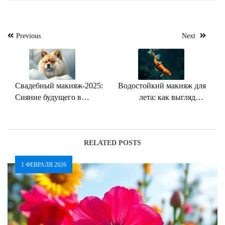
Навигация
Previous
Next
по
записям
Свадебный макияж-2025:
Водостойкий макияж для
Сияние будущего в
лета: как выглядеть
каждой детали
безупречно в жару
RELATED POSTS
1 ФЕВРАЛЯ 2026