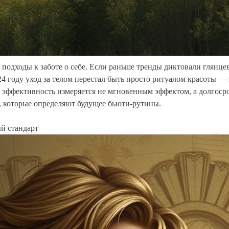
 подходы к заботе о себе. Если раньше тренды диктовали глянц
4 году уход за телом перестал быть просто ритуалом красоты — 
 а эффективность измеряется не мгновенным эффектом, а долгос
, которые определяют будущее бьюти-рутины.
й стандарт