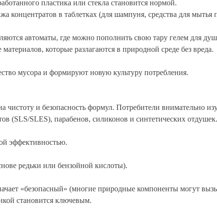
аботанного пластика или стекла становится нормой.
а концентратов в таблетках (для шампуня, средства для мытья п
ляются автоматы, где можно пополнить свою тару гелем для душ
материалов, которые разлагаются в природной среде без вреда.
ство мусора и формируют новую культуру потребления.
 на чистоту и безопасность формул. Потребители внимательно из
в (SLS/SLES), парабенов, силиконов и синтетических отдушек.
ной эффективностью.
нове редьки или бензойной кислоты).
начает «безопасный» (многие природные компоненты могут вызы
икой становится ключевым.